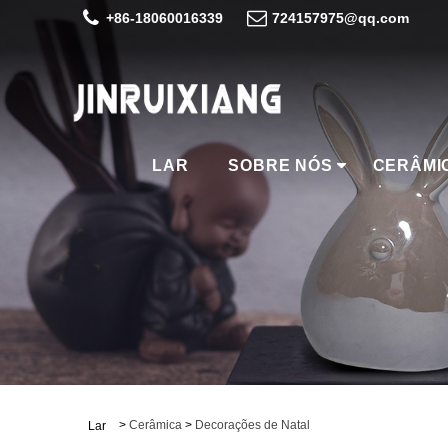
+86-18060016339
724157975@qq.com
LAR
SOBRE NÓS
CERÂMI
>
Cerâmica
>
Decorações de Natal
Lar