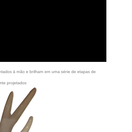
 pintados à mão e brilham em uma série de etapas de
nte projetados