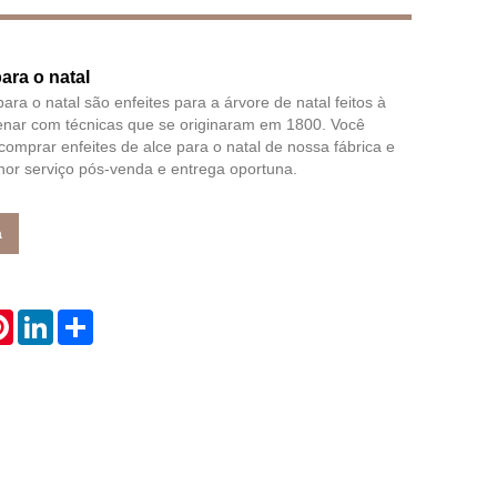
para o natal
Live
para o natal são enfeites para a árvore de natal feitos à
enar com técnicas que se originaram em 1800. Você
comprar enfeites de alce para o natal de nossa fábrica e
or serviço pós-venda e entrega oportuna.
a
atsApp
Pinterest
LinkedIn
Share