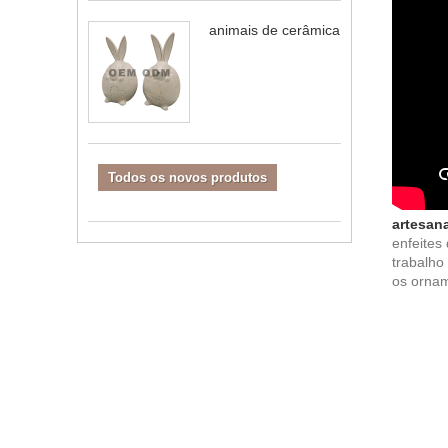
animais de cerâmica
Todos os novos produtos
artesana
enfeites
trabalho
os ornam