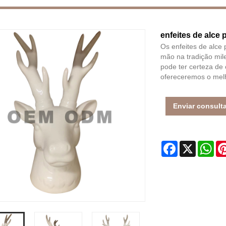
enfeites de alce 
Os enfeites de alce 
mão na tradição mil
pode ter certeza de 
ofereceremos o melh
Enviar consult
Facebook
X
Wh