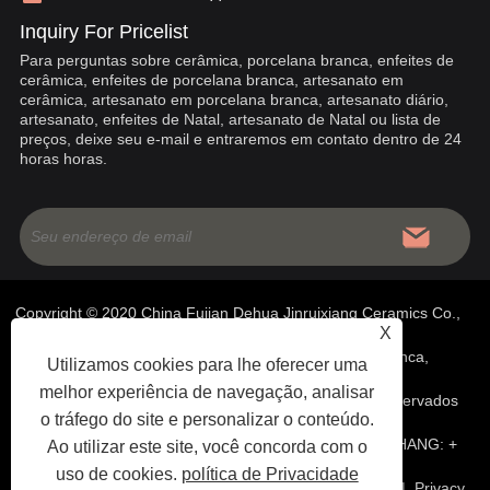
Inquiry For Pricelist
Para perguntas sobre cerâmica, porcelana branca, enfeites de
cerâmica, enfeites de porcelana branca, artesanato em
cerâmica, artesanato em porcelana branca, artesanato diário,
artesanato, enfeites de Natal, artesanato de Natal ou lista de
preços, deixe seu e-mail e entraremos em contato dentro de 24
horas horas.
Copyright © 2020 China Fujian Dehua Jinruixiang Ceramics Co.,
X
Ltd - Cerâmica Chinesa, Ornamentos de Porcelana Branca,
Utilizamos cookies para lhe oferecer uma
melhor experiência de navegação, analisar
Artesanato em Porcelana Branca - Todos os direitos reservados
o tráfego do site e personalizar o conteúdo.
SUPORTE TÉCNICO DO SITE:
REDE TIANYU
ROBIN ZHANG: +
Ao utilizar este site, você concorda com o
uso de cookies.
política de Privacidade
86-18060016339 |
links
|
Sitemap
|
RSS
|
XML
|
Privacy