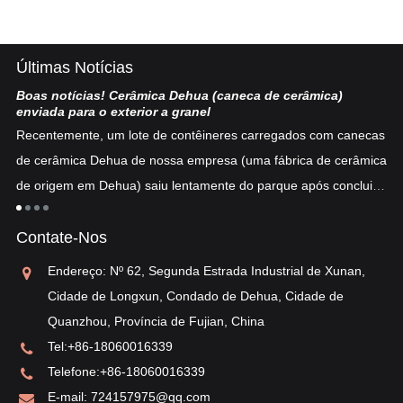
Últimas Notícias
Boas notícias! Cerâmica Dehua (caneca de cerâmica)
po
enviada para o exterior a granel
De
Recentemente, um lote de contêineres carregados com canecas
na
te
de cerâmica Dehua de nossa empresa (uma fábrica de cerâmica
go
de origem em Dehua) saiu lentamente do parque após concluir o
 na
br
desembaraço aduaneiro...
Ch
Contate-Nos
ce
in
Endereço: Nº 62, Segunda Estrada Industrial de Xunan,
Cidade de Longxun, Condado de Dehua, Cidade de
Quanzhou, Província de Fujian, China
Tel:
+86-18060016339
Telefone:
+86-18060016339
E-mail:
724157975@qq.com