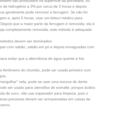
 também são produzidos na superfície da porcelana, ou
 de hidrogênio a 3% por cerca de 3 horas e depois
ue geralmente pode remover a ferrugem. Se não for
rugem e, após 5 horas, usar um bisturi médico para
Depois que a maior parte da ferrugem é removida, ela é
seja completamente removida, este método é adequado
 e métodos devem ser dominados:
impas com sabão, sabão em pó e depois enxaguadas com
ara evitar que a alternância de água quente e fria
 o fenômeno do chumbo, pode ser usada primeiro com
gua.
 "mergulhar" nela, pode-se usar uma escova de dente
ode ser usado para utensílios de esmalte, porque ácidos
ntada de ouro, não use espanador para limpeza, pois o
celanas preciosas devem ser armazenadas em caixas de
acervo.