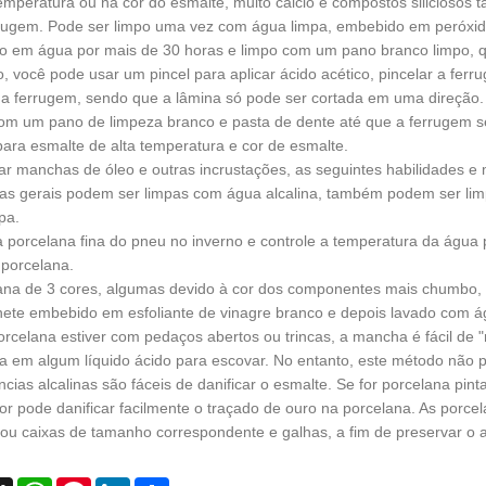
temperatura ou na cor do esmalte, muito cálcio e compostos siliciosos
rrugem. Pode ser limpo uma vez com água limpa, embebido em peróxido
 em água por mais de 30 horas e limpo com um pano branco limpo, q
o, você pode usar um pincel para aplicar ácido acético, pincelar a fer
a ferrugem, sendo que a lâmina só pode ser cortada em uma direção. 
om um pano de limpeza branco e pasta de dente até que a ferrugem 
ara esmalte de alta temperatura e cor de esmalte.
var manchas de óleo e outras incrustações, as seguintes habilidades
as gerais podem ser limpas com água alcalina, também podem ser l
pa.
a porcelana fina do pneu no inverno e controle a temperatura da água p
porcelana.
ana de 3 cores, algumas devido à cor dos componentes mais chumbo,
ete embebido em esfoliante de vinagre branco e depois lavado com á
orcelana estiver com pedaços abertos ou trincas, a mancha é fácil de
 em algum líquido ácido para escovar. No entanto, este método não p
ncias alcalinas são fáceis de danificar o esmalte. Se for porcelana pi
r pode danificar facilmente o traçado de ouro na porcelana. As por
ou caixas de tamanho correspondente e galhas, a fim de preservar o 
ebook
X
WhatsApp
Pinterest
LinkedIn
Share