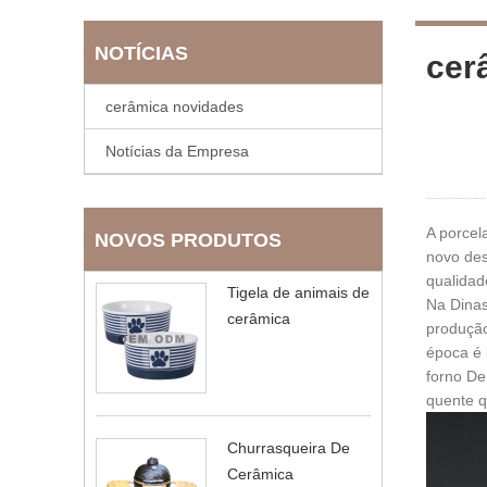
NOTÍCIAS
cer
cerâmica novidades
Notícias da Empresa
A porcel
NOVOS PRODUTOS
novo des
qualidad
Tigela de animais de
Na Dinas
cerâmica
produção
época é 
forno De
quente q
Churrasqueira De
Cerâmica