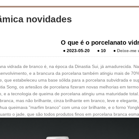
âmica novidades
O que é o porcelanato vid
●
2023-05-20
●
10
●
Deixe-me
ana vidrada de branco é, na época da Dinastia Sui, já amadurecida. Na
envolvimento, e a brancura da porcelana também atingiu mais de 70%
e, que estabeleceu uma base sólida para a porcelana subvidrada e su
tia Song, os artesãos de porcelana fizeram novas melhorias em termo
, e a tecnologia de queima de porcelana atingiu uma maturidade total
branca, mas não brilhante, cinza brilhante em branco, leve e elegante,
hua queimava "marfim branco" com uma cor brilhante, e o forno Yong
uanto o jade, que são todos produtos finos em porcelana branca esma