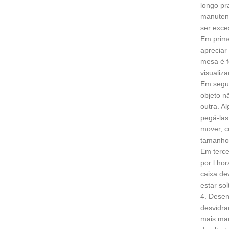
longo pr
manutenç
ser exce
Em prime
apreciar
mesa é f
visualiz
Em segun
objeto n
outra. A
pegá-las
mover, c
tamanho 
Em terce
por l ho
caixa de
estar so
4. Desen
desvidra
mais mac