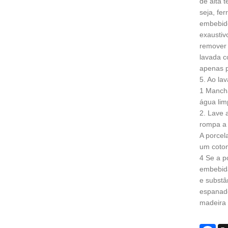
de alta 
seja, fe
embebido
exaustiv
remover 
lavada c
apenas p
5. Ao la
1 Manch
água lim
2. Lave 
rompa a 
A porcel
um coton
4 Se a p
embebida
e substâ
espanado
madeira 
Fac