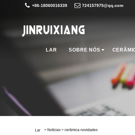
+86-18060016339
724157975@qq.com
LAR
SOBRE NÓS
CERÂMI
>
Notícias
>
cerâmica novidades
Lar