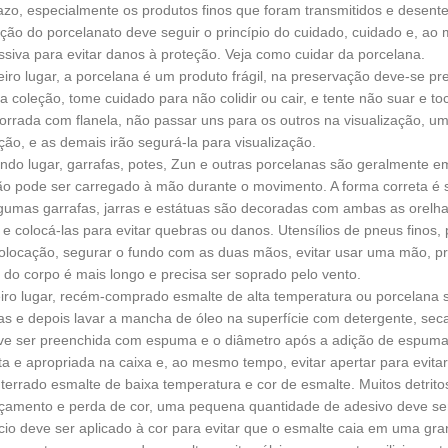
azo, especialmente os produtos finos que foram transmitidos e desent
ão do porcelanato deve seguir o princípio do cuidado, cuidado e, a
ssiva para evitar danos à proteção. Veja como cuidar da porcelana.
iro lugar, a porcelana é um produto frágil, na preservação deve-se pre
 a coleção, tome cuidado para não colidir ou cair, e tente não suar e to
orrada com flanela, não passar uns para os outros na visualização, u
ação, e as demais irão segurá-la para visualização.
do lugar, garrafas, potes, Zun e outras porcelanas são geralmente e
ão pode ser carregado à mão durante o movimento. A forma correta
lgumas garrafas, jarras e estátuas são decoradas com ambas as orelh
 e colocá-las para evitar quebras ou danos. Utensílios de pneus finos,
olocação, segurar o fundo com as duas mãos, evitar usar uma mão, pri
do corpo é mais longo e precisa ser soprado pelo vento.
iro lugar, recém-comprado esmalte de alta temperatura ou porcelana 
ras e depois lavar a mancha de óleo na superfície com detergente, sec
ve ser preenchida com espuma e o diâmetro após a adição de espuma
lta e apropriada na caixa e, ao mesmo tempo, evitar apertar para evita
terrado esmalte de baixa temperatura e cor de esmalte. Muitos detri
çamento e perda de cor, uma pequena quantidade de adesivo deve ser
io deve ser aplicado à cor para evitar que o esmalte caia em uma gra