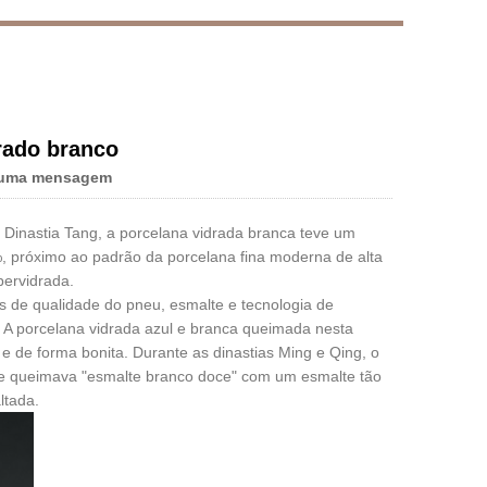
Live
rado branco
 uma mensagem
 Dinastia Tang, a porcelana vidrada branca teve um
, próximo ao padrão da porcelana fina moderna de alta
pervidrada.
s de qualidade do pneu, esmalte e tecnologia de
. A porcelana vidrada azul e branca queimada nesta
 e de forma bonita. Durante as dinastias Ming e Qing, o
le queimava "esmalte branco doce" com um esmalte tão
ltada.