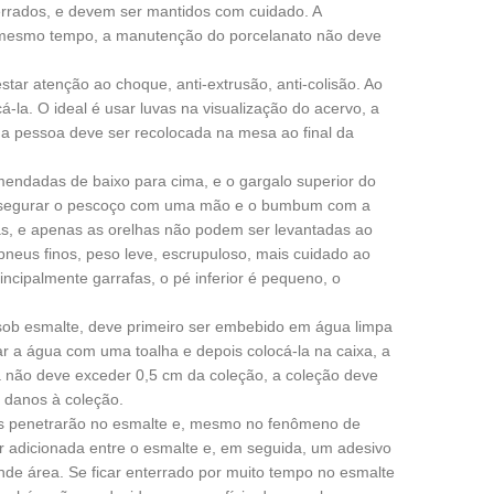
errados, e devem ser mantidos com cuidado. A
o mesmo tempo, a manutenção do porcelanato não deve
star atenção ao choque, anti-extrusão, anti-colisão. Ao
cá-la. O ideal é usar luvas na visualização do acervo, a
ma pessoa deve ser recolocada na mesa ao final da
mendadas de baixo para cima, e o gargalo superior do
 é segurar o pescoço com uma mão e o bumbum com a
as, e apenas as orelhas não podem ser levantadas ao
 pneus finos, peso leve, escrupuloso, mais cuidado ao
ncipalmente garrafas, o pé inferior é pequeno, o
sob esmalte, deve primeiro ser embebido em água limpa
ar a água com uma toalha e depois colocá-la na caixa, a
 não deve exceder 0,5 cm da coleção, a coleção deve
r danos à coleção.
tos penetrarão no esmalte e, mesmo no fenômeno de
 adicionada entre o esmalte e, em seguida, um adesivo
nde área. Se ficar enterrado por muito tempo no esmalte